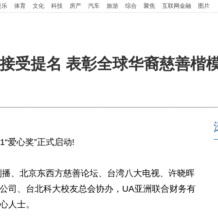
娱乐
体育
文化
科技
房产
汽车
旅游
综合
聚焦
互联网金融
图片
”现正接受提名 表彰全球华裔慈善楷
21“爱心奖”正式启动!
及制播、北京东西方
慈善
论坛、台湾八大电视、许晓晖
公司、台北科大校友总会协办，UA亚洲联合财务有
心人士。