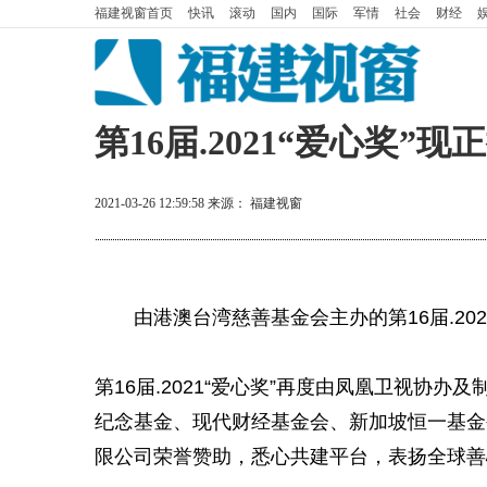
福建视窗
首页
快讯
滚动
国内
国际
军情
社会
财经
第16届.2021“爱心奖
2021-03-26 12:59:58
来源： 福建视窗
由港澳台湾
慈善
基金
会主办的第16届.20
第16届.2021“爱心奖”再度由凤凰卫视协办
纪念
基金
、现代财经
基金
会、新加坡恒一
基金
限公司荣誉赞助，悉心共建
平
台，表扬全球善