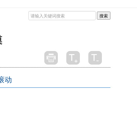
搜索
模
滚动