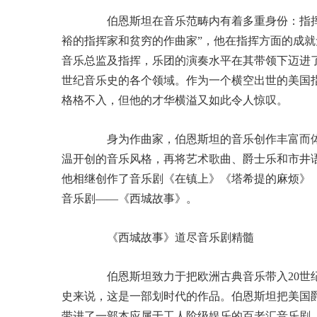
伯恩斯坦在音乐范畴内有着多重身份：指挥
裕的指挥家和贫穷的作曲家”，他在指挥方面的成就
音乐总监及指挥，乐团的演奏水平在其带领下迈进了
世纪音乐史的各个领域。作为一个横空出世的美国
格格不入，但他的才华横溢又如此令人惊叹。
身为作曲家，伯恩斯坦的音乐创作丰富而体
温开创的音乐风格，再将艺术歌曲、爵士乐和市井
他相继创作了音乐剧《在镇上》《塔希提的麻烦》《
音乐剧——《西城故事》。
《西城故事》道尽音乐剧精髓
伯恩斯坦致力于把欧洲古典音乐带入20世纪
史来说，这是一部划时代的作品。伯恩斯坦把美国
带进了一部本应属于工人阶级娱乐的百老汇音乐剧