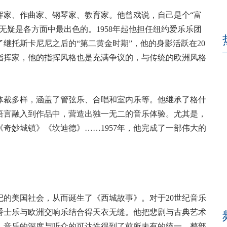
家、作曲家、钢琴家、教育家。他曾戏说，自己是个“富
无疑是各方面中最出色的。1958年起他担任纽约爱乐乐团
继托斯卡尼尼之后的“第二黄金时期”，他的身影活跃在20
指挥家，他的指挥风格也是充满争议的，与传统的欧洲风格
裁多样，涵盖了管弦乐、合唱和室内乐等。他继承了格什
语言融入到作品中，营造出独一无二的音乐体验。尤其是，
奇妙城镇》《坎迪德》……1957年，他完成了一部伟大的
的美国社会，从而诞生了《西城故事》。对于20世纪音乐
爵士乐与欧洲交响乐结合得天衣无缝。他把悲剧与古典艺术
，音乐的深度与听众的可达性得到了前所未有的统一。整部