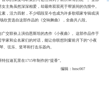
男女主角虽然深深相爱，却最终双双死于帮派间的仇恨中。
元素，活力四射，不少唱段至今也成为许多歌唱家专辑或演
现场欣赏选自这部作品的《交响舞曲》，全曲共八段。
广交联袂上演伯恩斯坦的杰作《小夜曲》。这部作品作于
。哲学家和众名家们的对话，能让你联想到窗前月下的“小夜
提琴、弦乐、竖琴和打击乐器内。
迪瓦里在1715年制作的“提香”。
编辑：hnsc007