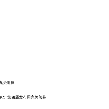
丸受追捧
！
 SKY”第四届发布周完美落幕