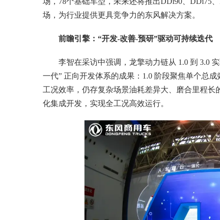
场，78个基础车型，未来还将推出DDi90、DDi75
场，为行业提供更具竞争力的东风解决方案。
前瞻引擎：“开发-改善-预研”驱动可持续迭代
李智在采访中强调，龙擎动力链从 1.0 到 3.
一代” 正向开发体系的成果：1.0 阶段聚焦单个总
工况效率，仍存复杂场景油耗差异大、磨合里程长的
化集成开发，实现全工况高效运行。