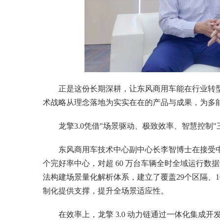
正是这份长期深耕，让东风商用车能在行业转型
术战略从理念落地为实实在在的产品与成果，为多
龙擎3.0凭借"场景驱动、极致效率、智慧控
东风商用车技术中心副中心长李智博士在接受中
个完好率中心，对超 60 万台车辆全时全域运行数
法构建场景量化解析体系，建立了覆盖29个区隔、1
制化提供支撑，提升全场景适应性。
在效率上，龙擎 3.0 动力链通过一体化集成开