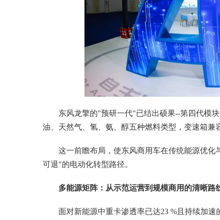
东风龙擎的"预研一代"已结出硕果--第四代
油、天然气、氢、氨、醇五种燃料类型，变速箱兼
这一前瞻布局，使东风商用车在传统能源优化
可退"的电动化转型路径。
多能源矩阵：从示范运营到规模商用的清晰路
面对新能源中重卡渗透率已达23 %且持续加