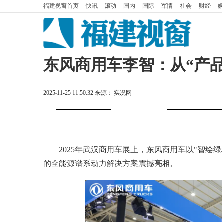
福建视窗
首页
快讯
滚动
国内
国际
军情
社会
财经
东风商用车李智：从“产
2025-11-25 11:50:32
来源： 实况网
2025年武汉商用车展上，东风商用车以"智绘
的全能源谱系动力解决方案震撼亮相。