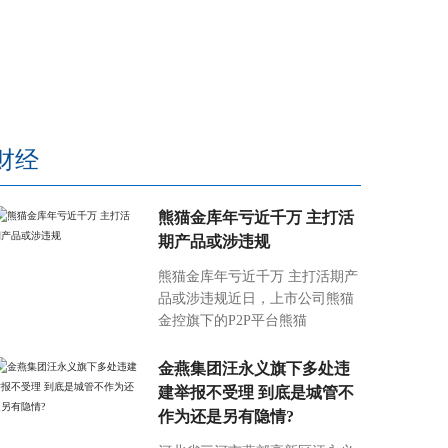
财经
熊猫金库年亏近千万 主打活
期产品或涉违规
熊猫金库年亏近千万 主打活期产
品或涉违规近日，上市公司熊猫
金控旗下的P2P平台熊猫
金燕集团汪永义旗下多处违
建举报不受理 到底是城管不
作为还是另有隐情?