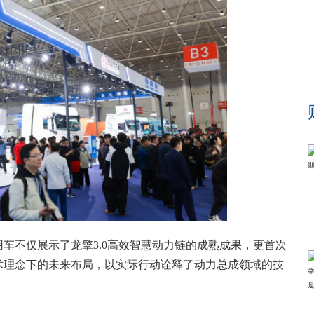
用车不仅展示了龙擎3.0高效智慧动力链的成熟成果，更首次
术理念下的未来布局，以实际行动诠释了动力总成领域的技